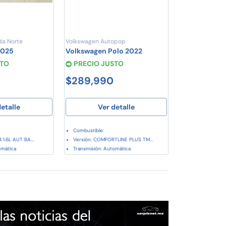
da Norte
Volkswagen Autopop
2025
Volkswagen Polo 2022
STO
PRECIO JUSTO
0
$289,990
etalle
Ver detalle
Combustible:
 1.6L AUT BA...
Versión: COMFORTLINE PLUS TM...
omática
Transmisión: Automática