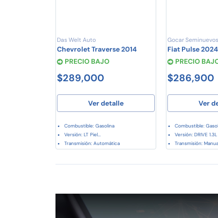
Das Welt Auto
Gocar Seminuevos
Chevrolet Traverse 2014
Fiat Pulse 202
PRECIO BAJO
PRECIO BAJ
$289,000
$286,900
Ver detalle
Ver d
Combustible: Gasolina
Combustible: Gasol
Versión: LT Piel...
Versión: DRIVE 1.3L 
Transmisión: Automática
Transmisión: Manua