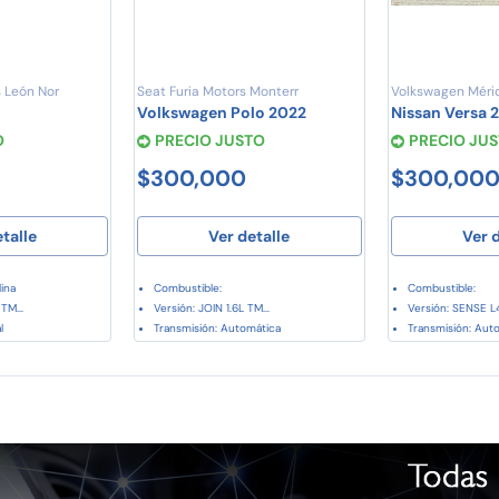
 León Nor
Seat Furia Motors Monterr
Volkswagen Méri
4
Volkswagen Polo 2022
Nissan Versa 
O
PRECIO JUSTO
PRECIO JU
$300,000
$300,00
etalle
Ver detalle
Ver d
ina
Combustible:
Combustible:
TM...
Versión: JOIN 1.6L TM...
Versión: SENSE L4
l
Transmisión: Automática
Transmisión: Aut