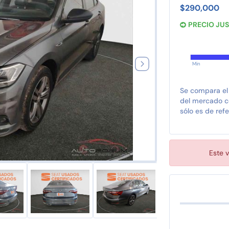
$290,000
PRECIO JU
Min
Se compara el
del mercado co
sólo es de refe
Este v