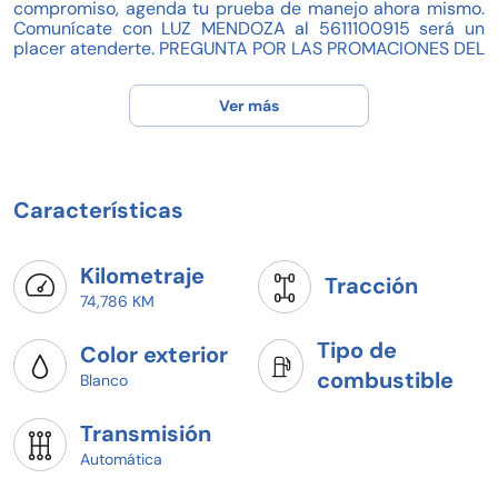
compromiso, agenda tu prueba de manejo ahora mismo.
Comunícate con LUZ MENDOZA al 5611100915 será un
placer atenderte. PREGUNTA POR LAS PROMACIONES DEL
MES
Ver más
O Llévatelo con un LEASING, SIN enganche, SIN deducible,
NO PAGAS depreciación, con plazo de 12 a 48 meses,
comunícate.
Características
Kilometraje
Tracción
74,786 KM
Tipo de
Color exterior
combustible
Blanco
Transmisión
Automática