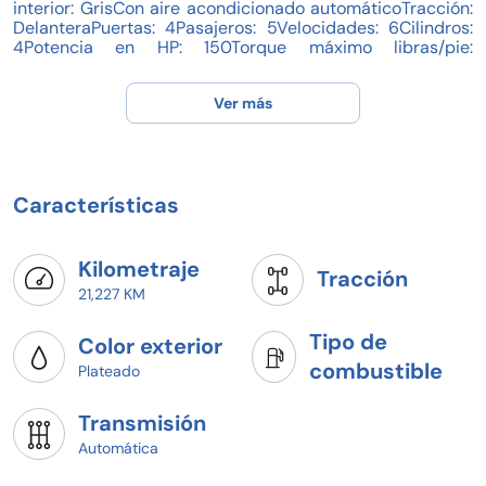
interior: GrisCon aire acondicionado automáticoTracción:
DelanteraPuertas: 4Pasajeros: 5Velocidades: 6Cilindros:
4Potencia en HP: 150Torque máximo libras/pie:
184Capacidad del tanque (l): 50Consumo en ciudad
(Km/l): 16Consumo en carretera (Km/l): 23.6Consumo en
Ver más
combinado (Km/l): 18.8Diámetro de rines (pulgadas):
16Largo del vehículo (mm): 4,720Ancho del vehículo
(mm): 1,799Alto del vehículo (mm): 1,459Peso (Kg):
1,418EQUIPAMIENTO:- Audio: bocinas, controles remotos
del equipo de audio, puerto usb.- Confort: aire
Características
acondicionado, altura del volante ajustable, botón de
arranque del vehículo, control automático de velocidad,
espejo de vanidad, profundidad del volante ajustable,
sensor de estacionamiento, volante multifunciones.-
Kilometraje
Tracción
Eléctrico: asiento conductor, cierre centralizado,
21,227 KM
computadora de viaje, elevadores de cristal, espejos
laterales.- Extras: rines de aluminio y/o aleación.-
Tipo de
Gadgets: bluetooth.- Seguridad: bolsa de aire conductor,
Color exterior
bolsa de aire laterales, bolsas de aire cortina, cinturones
combustible
Plateado
de seguridad delanteros, cinturones de seguridad
traseros, control de estabilidad, control de tracción,
encendido diurno automático, frenos abs, frenos de disco
Transmisión
traseros, sensor de lluvia, sistema de asistencia de
Automática
frenado. MP21095995