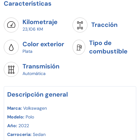
Características
Ante la situación de la pandemia tomamos las medidas
de higiene y sana distancia pertinentes en nuestras
instalaciones y vehículos.
Pregunta por nuestra promoción del Mes y uno de
Kilometraje
Tracción
nuestros Asesores Profesionales te Asesoraran para que
23,106 KM
lo Estrenes Ya!
Tipo de
Color exterior
combustible
Plata
Transmisión
Automática
Descripción general
Marca:
Volkswagen
Modelo:
Polo
Año:
2022
Carroceria:
Sedan