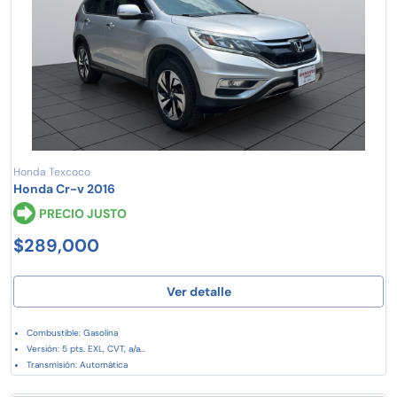
Honda Texcoco
Honda Cr-v 2016
PRECIO JUSTO
$289,000
Ver detalle
Combustible: Gasolina
Versión: 5 pts. EXL, CVT, a/a...
Transmisión: Automática