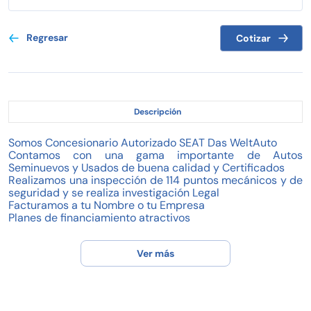
Regresar
Cotizar
Descripción
Somos Concesionario Autorizado SEAT Das WeltAuto
Contamos con una gama importante de Autos
Seminuevos y Usados de buena calidad y Certificados
Realizamos una inspección de 114 puntos mecánicos y de
seguridad y se realiza investigación Legal
Facturamos a tu Nombre o tu Empresa
Planes de financiamiento atractivos
Desde un 25% de enganche (Depende al año del
vehículo)
Ver más
Respuesta de 24 a 48 horas
Tomamos tu auto a cuenta, no te arriesgues
Realiza tu prueba de manejo
¡¡¡TODOS NUESTROS VEHICULOS TIENEN GARANTIA
AVALADA POR PROFECO!!!