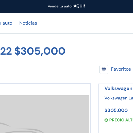
¡AQUI!
Vende tu auto
u auto
Noticias
022 $305,000
Favoritos
Volkswagen 
Volkswagen La
$305,000
PRECIO AL