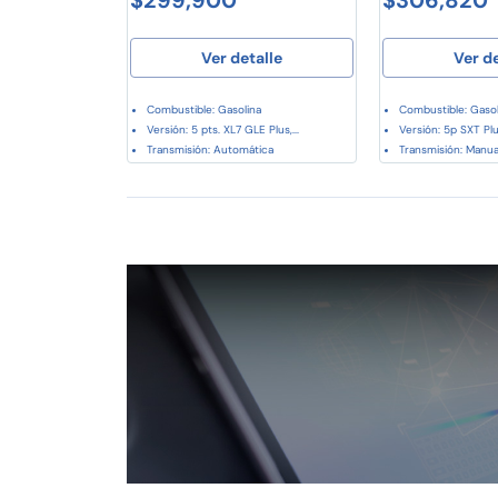
Ver detalle
Ver d
Combustible: Gasolina
Combustible: Gasol
Versión: 5 pts. XL7 GLE Plus,...
Versión: 5p SXT Plu
Transmisión: Automática
Transmisión: Manua