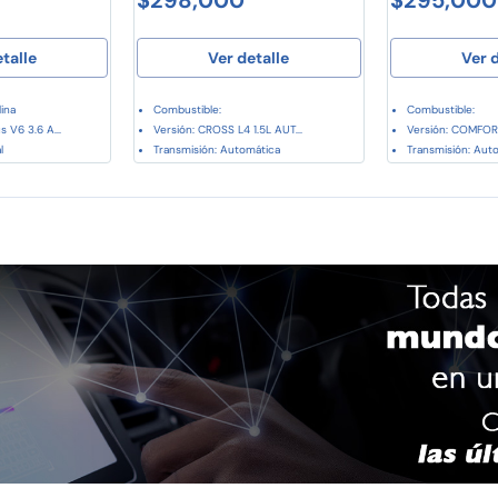
etalle
Ver detalle
Ver d
ina
Combustible:
Combustible:
s V6 3.6 A...
Versión: CROSS L4 1.5L AUT...
Versión: COMFORT
l
Transmisión: Automática
Transmisión: Aut