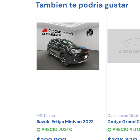
Tambien te podria gustar
MG Toluca
Casinuevos Misol
Suzuki Ertiga Minivan 2022
Dodge Grand C
PRECIO JUSTO
PRECIO ALT
$299,900
$306,820