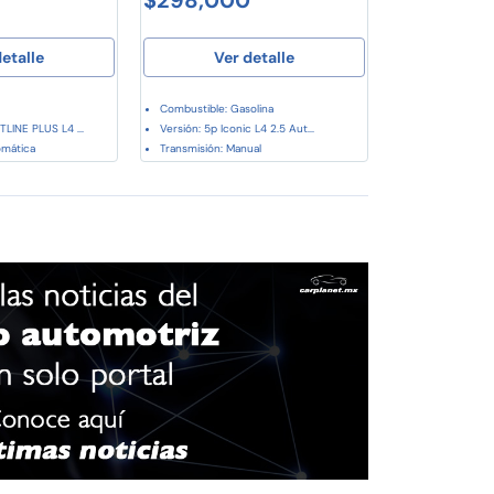
etalle
Ver detalle
Combustible: Gasolina
LINE PLUS L4 ...
Versión: 5p Iconic L4 2.5 Aut...
omática
Transmisión: Manual