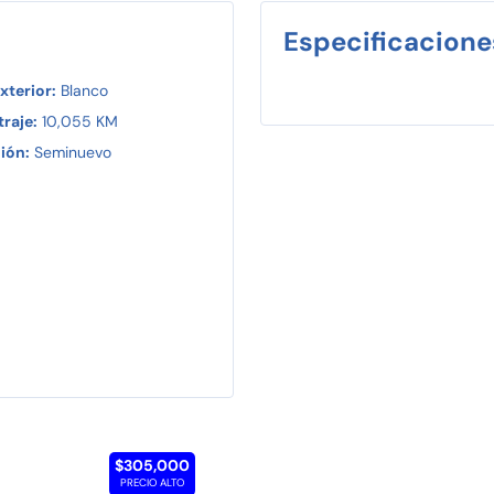
Especificacione
xterior:
Blanco
raje:
10,055 KM
ión:
Seminuevo
$305,000
PRECIO ALTO