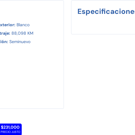
Especificacione
xterior:
Blanco
raje:
88,098 KM
ión:
Seminuevo
$231,000
PRECIO JUSTO