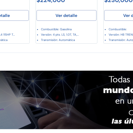
etalle
Ver detalle
Ver d
Combustible: Gasolina
Combustible:
4 115HP T...
Versión: 4 pts. LS, 1.0T, TA,...
Versión: HB TREND
mática
Transmisión: Automática
Transmisión: Aut