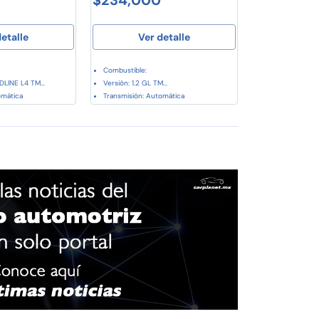
etalle
Ver detalle
Combustible:
LINE L4 TM...
Versión: 1.2 GL TM...
omática
Transmisión: Automática