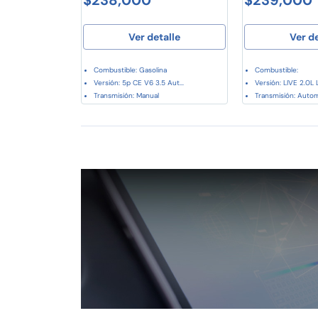
Ver detalle
Ver d
Combustible: Gasolina
Combustible:
Versión: 5p CE V6 3.5 Aut...
Versión: LIVE 2.0L L
Transmisión: Manual
Transmisión: Auto