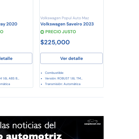
Volkswagen Popul Auto Maz
way 2020
Volkswagen Saveiro 2023
JO
PRECIO JUSTO
$225,000
etalle
Ver detalle
Combustible:
 1.6L ABS B...
Versión: ROBUST 1.6L TM...
omática
Transmisión: Automática