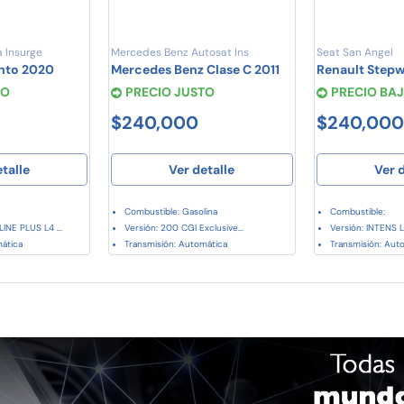
 Insurge
Mercedes Benz Autosat Ins
Seat San Angel
nto 2020
Mercedes Benz Clase C 2011
Renault Step
TO
PRECIO JUSTO
PRECIO BA
$240,000
$240,000
etalle
Ver detalle
Ver d
Combustible: Gasolina
Combustible:
INE PLUS L4 ...
Versión: 200 CGI Exclusive...
Versión: INTENS L4
mática
Transmisión: Automática
Transmisión: Aut