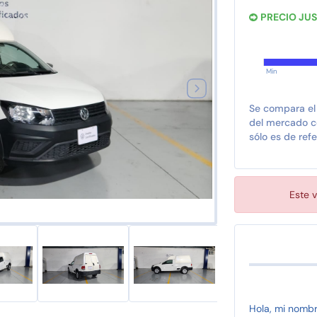
PRECIO JU
Min
Se compara el
del mercado co
sólo es de refe
Este v
Hola, mi nomb