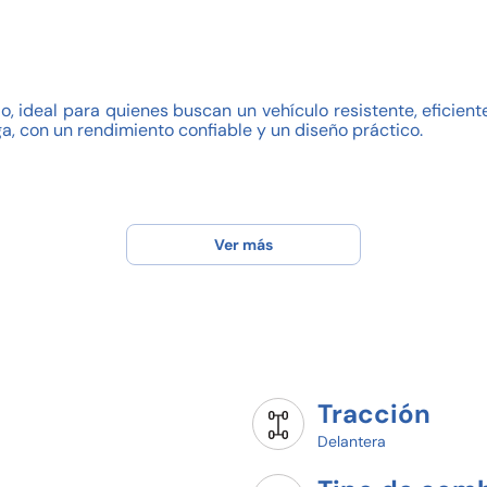
ideal para quienes buscan un vehículo resistente, eficiente 
, con un rendimiento confiable y un diseño práctico.
Ver más
con planes desde 20% de enganche!
wagen VAQCSA Corregidora)!
Tracción
eba de manejo hoy mismo.
Delantera
 de manejar un auténtico Volkswagen Saveiro!