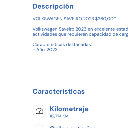
Descripción
VOLKSWAGEN SAVEIRO 2023 $260,000
Volkswagen Saveiro 2023 en excelente estado, 
actividades que requieren capacidad de carga
Características destacadas:
- Año: 2023
- Kilometraje: 99,826 km
- Transmisión manual
- Motor a gasolina
- Capacidad para 2 pasajeros
- Precio: $260,000
- Marca: Volkswagen
- Modelo: Saveiro
Características
- Agencia: Volkswagen VAQCSA Corregidora
¡Agenda hoy tu prueba de manejo y arranca 
¡Tu Volkswagen Saveiro te espera en (Volks
Kilometraje
Pregunta por disponibilidad y agenda tu pru
112,774 KM
Crédito o pago de contado y vive la emoción