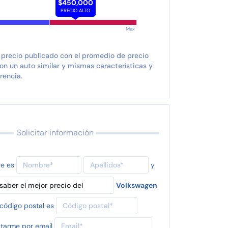
$450,000
PRECIO ALTO
Max
 precio publicado con el promedio de precio
n un auto similar y mismas características y
rencia.
Solicitar información
re es
y
Volkswagen
código postal es
tarme por email