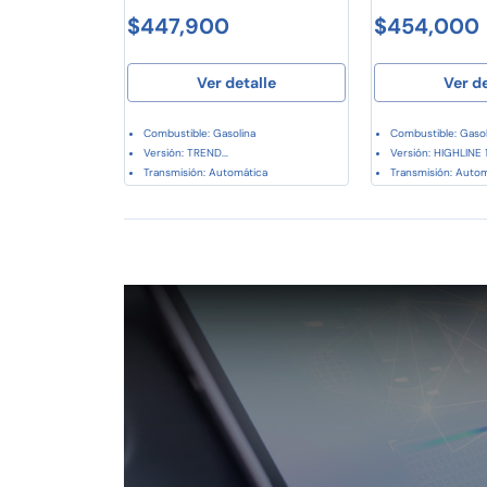
$447,900
$454,000
Ver detalle
Ver d
Combustible: Gasolina
Combustible: Gasol
Versión: TREND...
Versión: HIGHLINE 1.
Transmisión: Automática
Transmisión: Auto