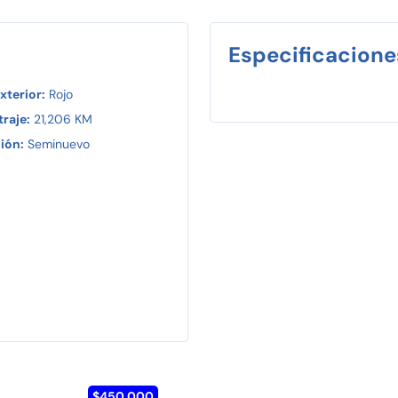
Especificacione
xterior:
Rojo
raje:
21,206 KM
ión:
Seminuevo
$450,000