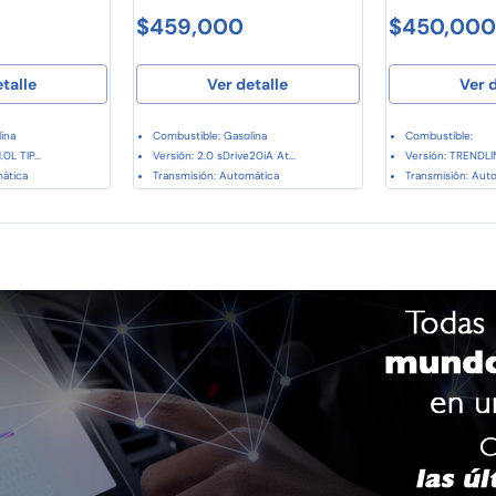
$459,000
$450,000
etalle
Ver detalle
Ver d
ina
Combustible: Gasolina
Combustible:
0L TIP...
Versión: 2.0 sDrive20iA At...
Versión: TRENDLINE
mática
Transmisión: Automática
Transmisión: Aut