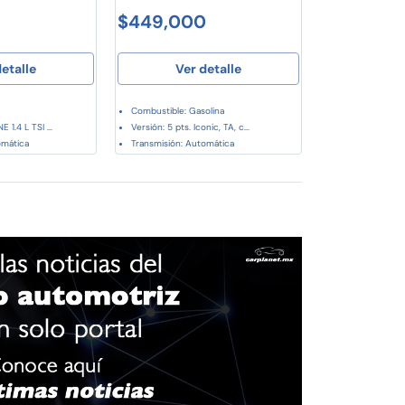
$449,000
etalle
Ver detalle
Combustible: Gasolina
 1.4 L TSI ...
Versión: 5 pts. Iconic, TA, c...
omática
Transmisión: Automática