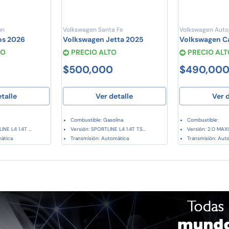
ún
Volkswagen Santa Fe
Volkswagen Auto
os 2026
Volkswagen Jetta 2025
Volkswagen C
TO
PRECIO ALTO
PRECIO ALT
$500,000
$490,00
etalle
Ver detalle
Ver d
Combustible: Gasolina
Combustible:
NE L4 1.4T ...
Versión: SPORTLINE L4 1.4T TS...
Versión: 2.0 MAXI
mática
Transmisión: Automática
Transmisión: Aut