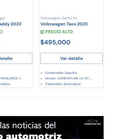
gar
Volkswagen Santa Fe
addy 2023
Volkswagen Taos 2025
O
PRECIO ALTO
0
$495,000
etalle
Ver detalle
Combustible: Gasolina
 PASAJEROS T...
Versión: COMFORTLINE L4 1.4T ...
omática
Transmisión: Automática