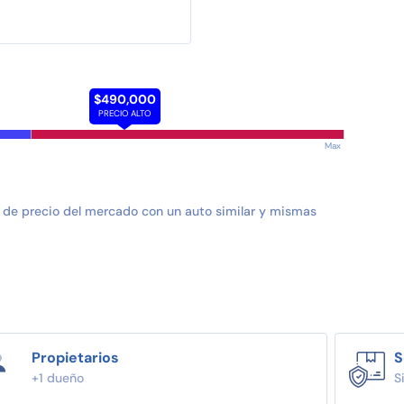
$490,000
PRECIO ALTO
Max
 de precio del mercado con un auto similar y mismas
Propietarios
S
+1 dueño
S