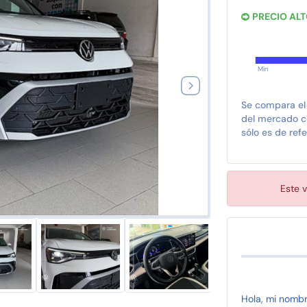
PRECIO AL
Min
Se compara el
del mercado co
sólo es de refe
Este v
Hola, mi nomb