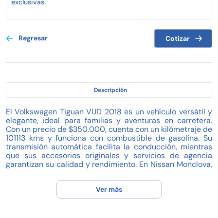
exclusivas.
Regresar
Cotizar
Descripción
El Volkswagen Tiguan VUD 2018 es un vehículo versátil y
elegante, ideal para familias y aventuras en carretera.
Con un precio de $350,000, cuenta con un kilómetraje de
101113 kms y funciona con combustible de gasolina. Su
transmisión automática facilita la conducción, mientras
que sus accesorios originales y servicios de agencia
garantizan su calidad y rendimiento. En Nissan Monclova,
un distribuidor profesional automotriz, encontrarás este
Tiguan en excelentes condiciones y listo para ser tu
Ver más
próximo vehículo.