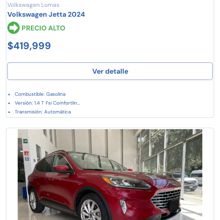
Volkswagen Lomas
Volkswagen Jetta 2024
PRECIO ALTO
$419,999
Ver detalle
Combustible: Gasolina
Versión: 1.4 T Fsi Comfortlin...
Transmisión: Automática