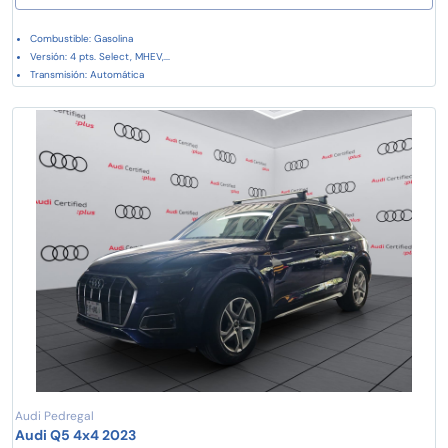
Combustible: Gasolina
Versión: 4 pts. Select, MHEV,...
Transmisión: Automática
Audi Pedregal
Audi Q5 4x4 2023