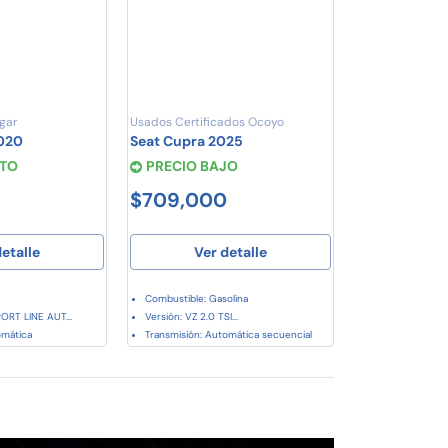
gar
Usados Certificados Ocoyo
2020
Seat Cupra 2025
STO
PRECIO BAJO
$709,000
etalle
Ver detalle
Combustible: Gasolina
ORT LINE AUT...
Versión: VZ 2.0 TSI...
omática
Transmisión: Automática secuencial