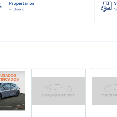
Propietarios
S
+1 dueño
S