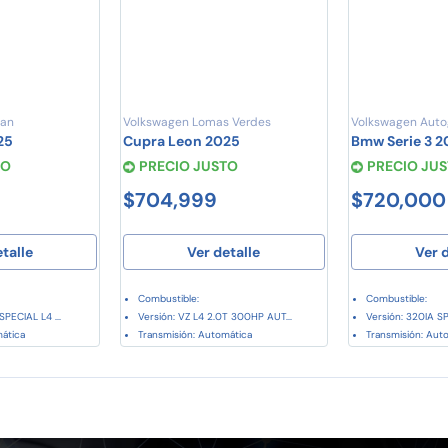
can
Volkswagen Lomas Verdes
Volkswagen Auto
25
Cupra Leon 2025
Bmw Serie 3 
TO
PRECIO JUSTO
PRECIO JU
$704,999
$720,000
etalle
Ver detalle
Ver d
Combustible:
Combustible:
SPECIAL L4 ...
Versión: VZ L4 2.0T 300HP AUT...
Versión: 320IA SP
mática
Transmisión: Automática
Transmisión: Aut