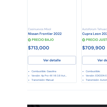
Casinuevos Misol
Autoforum Tehua
Nissan Frontier 2022
Cupra Leon 20
PRECIO BAJO
PRECIO JUS
$713,000
$709,900
Ver detalle
Ver d
Combustible: Gasolina
Combustible:
Versión: 4p Pro-4X V6 3.8 Aut...
Versión: EDICION E
Transmisión: Manual
Transmisión: Auto