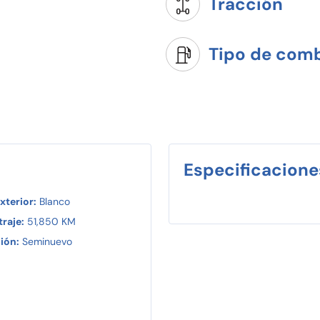
Tracción
Tipo de comb
Especificacione
xterior:
Blanco
raje:
51,850 KM
ión:
Seminuevo