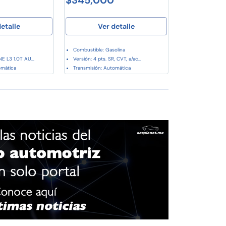
etalle
Ver detalle
Combustible: Gasolina
E L3 1.0T AU...
Versión: 4 pts. SR, CVT, a/ac...
omática
Transmisión: Automática