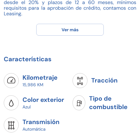
desde el 20% y plazos de 12 a 60 meses, mínimos
requisitos para la aprobación de crédito, contamos con
Leasing.
" Pregunta por nuestras promociones por este medio o en
Ver más
el número de contacto y recibe promociones
exclusivas***
**REVISAMOS BURO DE CREDITO E HISTORIAL
CREDITICIO**
***Tomamos tu auto a cuenta***
Características
Kilometraje
Tracción
15,986 KM
Tipo de
Color exterior
combustible
Azul
Transmisión
Automática