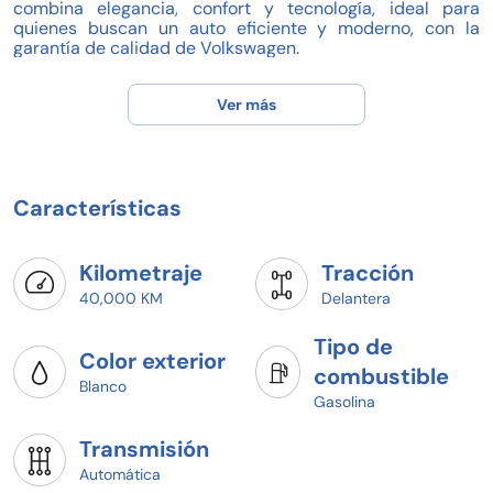
combina elegancia, confort y tecnología, ideal para
quienes buscan un auto eficiente y moderno, con la
garantía de calidad de Volkswagen.
Características destacadas:
Ver más
- Modelo: Virtus
- Año: 2024
- Precio: $340,000
- Kilometraje: 40,000 km
- Transmisión: Automática
Características
- Combustible: Gasolina
- Número de pasajeros: 2
- Accesorios originales incluidos
- Servicios de agencia realizados
Kilometraje
Tracción
40,000 KM
Delantera
Beneficios exclusivos de agencia:
- Accesorios originales incluidos
Tipo de
- Todos los servicios realizados en agencia
Color exterior
combustible
¡Agenda hoy tu prueba de manejo y arranca con planes
Blanco
Gasolina
desde 20% de enganche!
¡Tu Volkswagen Virtus te espera en Volkswagen La Paz!
Transmisión
Pregunta por disponibilidad y agenda tu prueba de
Automática
manejo hoy mismo.