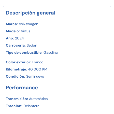
Crédito o pago de contado y vive la emoción de manejar
un auténtico Volkswagen Virtus!
Descripción general
Marca:
Volkswagen
Modelo:
Virtus
Año:
2024
Carroceria:
Sedan
Tipo de combustible:
Gasolina
Color exterior:
Blanco
Kilometraje:
40,000 KM
Condición:
Seminuevo
Performance
Transmisión:
Automática
Tracción:
Delantera