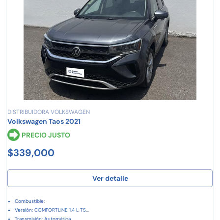
DISTRIBUIDORA VOLKSWAGEN
Volkswagen Taos 2021
PRECIO JUSTO
$339,000
Ver detalle
Combustible:
Versión: COMFORTLINE 1.4 L TS...
Transmisión: Automática