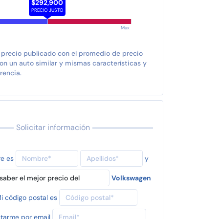
$292,900
PRECIO JUSTO
Max
 precio publicado con el promedio de precio
n un auto similar y mismas características y
rencia.
Solicitar información
re es
y
Volkswagen
i código postal es
tarme por email