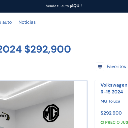
¡AQUI!
Vende tu auto
u auto
Noticias
 2024 $292,900
Favoritos
Volkswagen V
R-15 2024
MG Toluca
$292,900
PRECIO JU