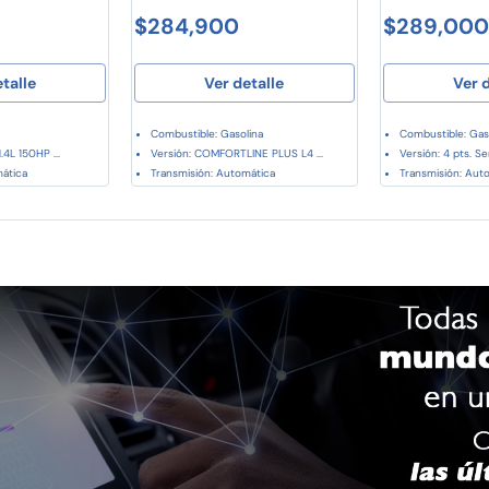
$284,900
$289,000
etalle
Ver detalle
Ver d
Combustible: Gasolina
Combustible: Gas
.4L 150HP ...
Versión: COMFORTLINE PLUS L4 ...
Versión: 4 pts. Se
mática
Transmisión: Automática
Transmisión: Aut