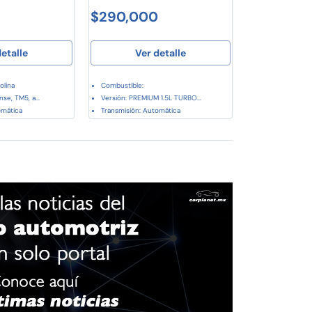
$290,000
etalle
Ver detalle
olina
Combustible:
nse, TM5, a...
Versión: PREMIUM 1.5L TURBO...
omática
Transmisión: Automática