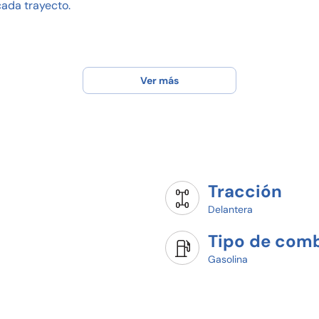
cada trayecto.
Ver más
con planes desde 20% de enganche!
!
eba de manejo hoy mismo.
 de manejar un auténtico Volkswagen Virtus!
Tracción
Delantera
Tipo de comb
Gasolina