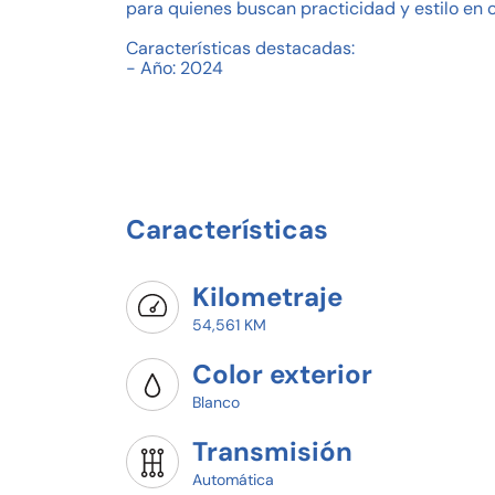
para quienes buscan practicidad y estilo en 
Características destacadas:
- Año: 2024
- Kilometraje: 54,561 km
- Combustible: Gasolina
- Número de pasajeros: 4
- Agencia: MG Toluca
¡Agenda hoy tu prueba de manejo y arranca 
¡Tu Volkswagen Virtus te espera en MG Toluca
Características
Pregunta por disponibilidad y agenda tu pru
Crédito o pago de contado y vive la emoción
Kilometraje
54,561 KM
Color exterior
Blanco
Transmisión
Automática