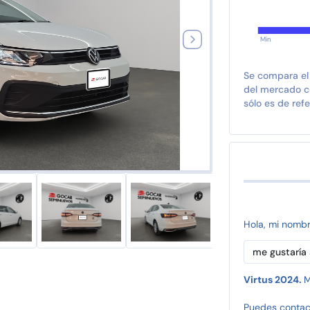
Min
Se compara el
del mercado co
sólo es de refe
Hola, mi nomb
Virtus 2024.
M
Puedes contac