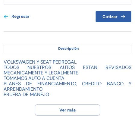
Regresar
Cotizar
Descripción
VOLKSWAGEN Y SEAT PEDREGAL
TODOS NUESTROS AUTOS ESTAN REVISADOS
MECANICAMENTE Y LEGALMENTE
TOMAMOS AUTO A CUENTA
PLANES DE FINANCIAMIENTO, CREDITO BANCO Y
ARRENDAMIENTO
PRUEBA DE MANEJO
NO CONTAMOS CON VENDEDORES EXTERNOS
Ver más
Lunes a Viernes: 9:00am a 7:00pm, Sábados: 9:00am a
4:00pm, Domingo: 11:00am a 4:00pm
CEL. 56 1008 8616