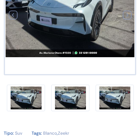
Tipo:
Suv
Tags:
Blanco
,
Zeekr