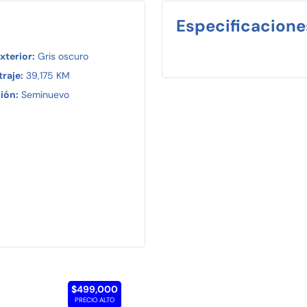
Especificacione
xterior:
Gris oscuro
raje:
39,175 KM
ión:
Seminuevo
$499,000
PRECIO ALTO