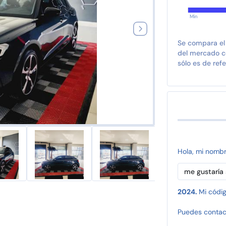
Min
Se compara el
del mercado co
sólo es de refe
Hola, mi nomb
2024.
Mi códig
Puedes contac