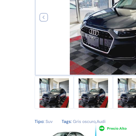
Tipo:
Suv
Tags:
Gris oscuro
,
Audi