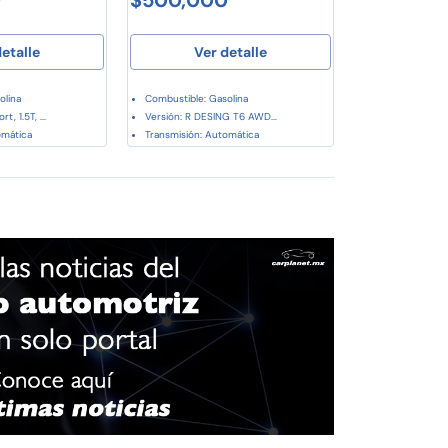
etalle
Ver detalle
olina
Combustible: Gasolina
t, 1.5T, ...
Versión: R DESING T6 AWD...
omática
Transmisión: Automática