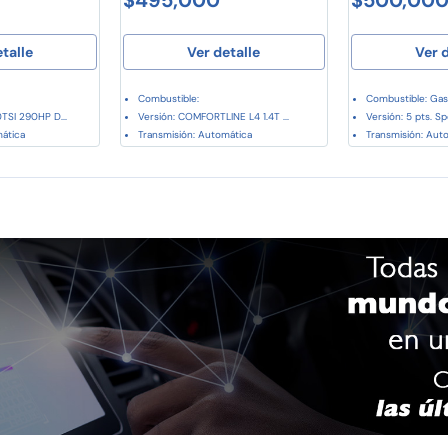
etalle
Ver detalle
Ver d
Combustible:
Combustible: Gas
TSI 290HP D...
Versión: COMFORTLINE L4 1.4T ...
Versión: 5 pts. Spor
mática
Transmisión: Automática
Transmisión: Aut