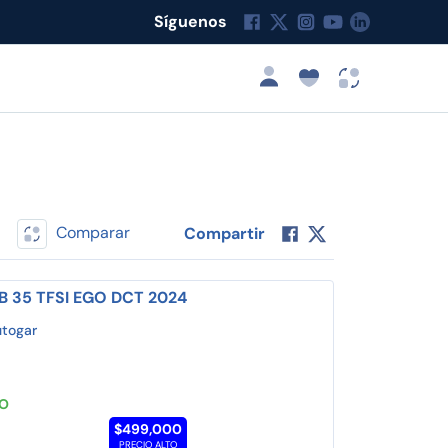
Síguenos
Comparar
Compartir
 SB 35 TFSI EGO DCT 2024
utogar
TO
$499,000
PRECIO ALTO