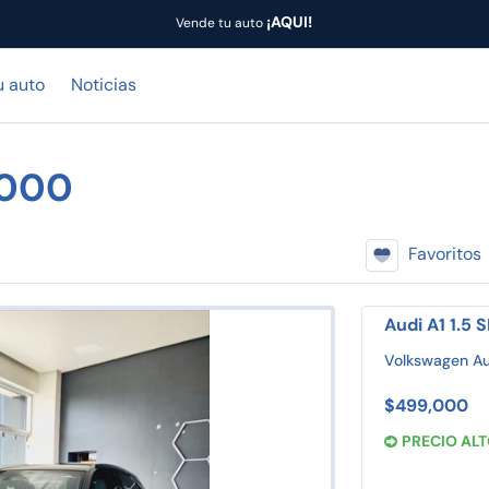
¡AQUI!
Vende tu auto
u auto
Noticias
,000
Favoritos
Audi A1 1.5
Volkswagen A
$499,000
PRECIO AL