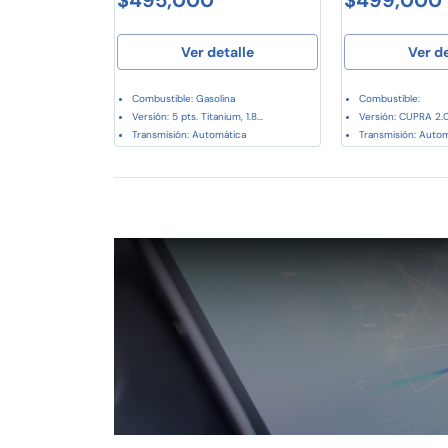
Ver detalle
Ver d
Combustible: Gasolina
Combustible:
Versión: 5 pts. Titanium, 1.8...
Versión: CUPRA 2.0
Transmisión: Automática
Transmisión: Auto