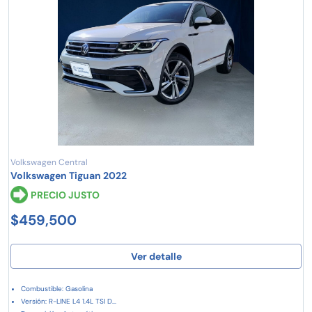
Volkswagen Central
Volkswagen Tiguan 2022
PRECIO JUSTO
$459,500
Ver detalle
Combustible: Gasolina
Versión: R-LINE L4 1.4L TSI D...