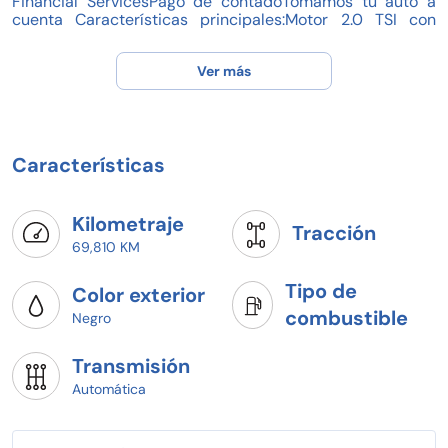
Financial ServicesPago de contadoTomamos tu auto a
cuenta Características principales:Motor 2.0 TSI con
transmisión DSGColor: Negro MedianocheKilometraje:
69,810 km Seminuevo certificadoVersión MID, con
Ver más
equipamiento deportivo, seguridad y tecnología
avanzada Pregunta por disponibilidad y agenda tu
prueba de manejo hoy mismo Estrena la deportividad de
CUPRA con financiamiento, contado o a cuenta de tu
auto! MP21050021
Características
Kilometraje
Tracción
69,810 KM
Tipo de
Color exterior
combustible
Negro
Transmisión
Automática