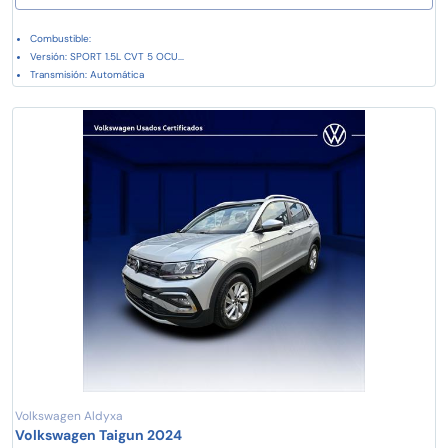
Combustible:
Versión: SPORT 1.5L CVT 5 OCU...
Transmisión: Automática
Volkswagen Aldyxa
Volkswagen Taigun 2024