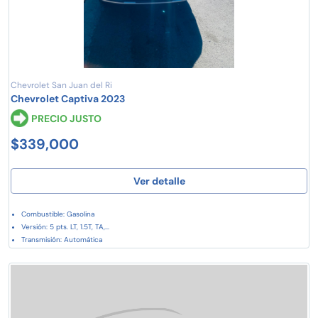
Chevrolet San Juan del Ri
Chevrolet Captiva 2023
PRECIO JUSTO
$339,000
Ver detalle
Combustible: Gasolina
Versión: 5 pts. LT, 1.5T, TA,...
Transmisión: Automática