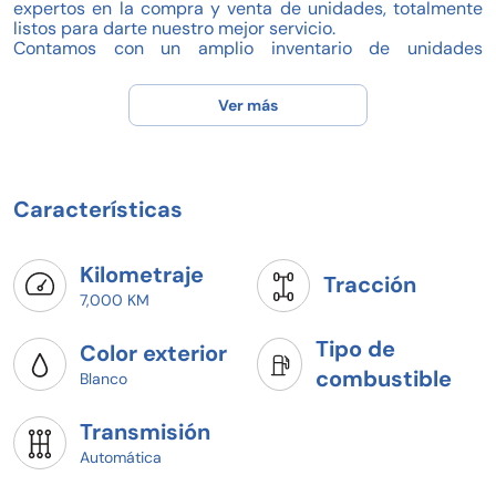
expertos en la compra y venta de unidades, totalmente
listos para darte nuestro mejor servicio.
Contamos con un amplio inventario de unidades
seminuevas y promociones
Ver más
Todas las unidades tienen garantía que va desde 90 días
hasta 3 años (pregunta que garantía tiene esta unidad)
Revisamos con 114 puntos de seguridad antes de
comercializar las unidades y toda su documentación está
Características
en regla (todo pagado, sin multas y verificado)
¡¡¡TOMAMOS TU AUTO A CUENTA!!!
- Crédito con Financiera VW
Kilometraje
Tracción
- Bancos
7,000 KM
- Arrendamiento
- Contado
Tipo de
- AFASA
Color exterior
combustible
Blanco
Lo más importante para tu tranquilidad:
- Facturamos a tu nombre
- Documentación en regla
Transmisión
Automática
Precio ya incluye IVA
Las cantidades están expresadas en pesos mexicanos