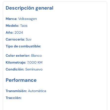
Precios y promociones sujetos a cambio sin previo aviso,
aplica restricciones.
Descripción general
Marca:
Volkswagen
Modelo:
Taos
Año:
2024
Carroceria:
Suv
Tipo de combustible:
Color exterior:
Blanco
Kilometraje:
7,000 KM
Condición:
Seminuevo
Performance
Transmisión:
Automática
Tracción: