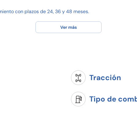
iento con plazos de 24, 36 y 48 meses.
dad seguro CXA.
o.
Ver más
.
 unidad.
totalmente reembolsable en caso de no realizarse la operaci
Tracción
Tipo de comb