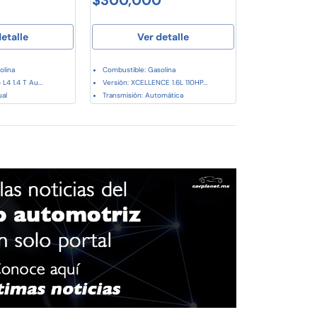
etalle
Ver detalle
olina
Combustible: Gasolina
L4 1.4 T Au...
Versión: XCELLENCE 1.6L 110HP...
al
Transmisión: Automática