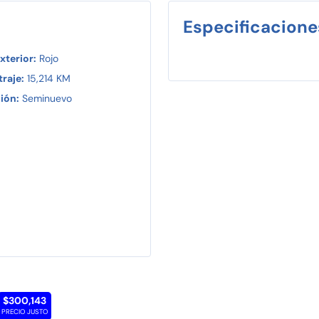
Especificacione
xterior:
Rojo
raje:
15,214 KM
ión:
Seminuevo
$300,143
PRECIO JUSTO