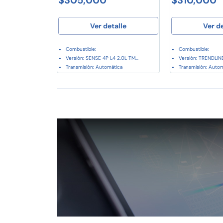
Ver detalle
Ver d
Combustible:
Combustible:
Versión: SENSE 4P L4 2.0L TM...
Versión: TRENDLINE 
Transmisión: Automática
Transmisión: Auto