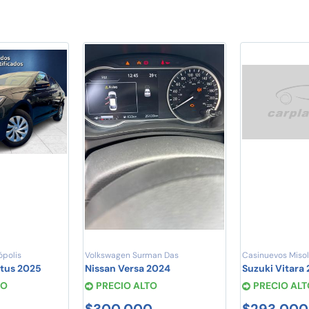
ópolis
Volkswagen Surman Das
Casinuevos Misol
rtus 2025
Nissan Versa 2024
Suzuki Vitara 
TO
PRECIO ALTO
PRECIO ALT
$300,000
$293,000