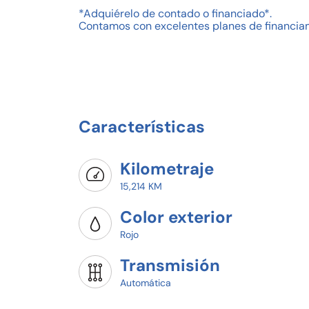
*Adquiérelo de contado o financiado*.
Contamos con excelentes planes de financiam
Enganche mínimo del 20% del valor de la uni
Agenda una prueba de manejo sin compromis
Garantía Das WeltAuto de 2 años o 60 mil km
Tomamos unidades a cuenta o compramos tu
Contamos con sistema de apartado de 5 días 
Contáctanos a través de este medio
Características
¡VEN Y VISÍTANOS!
Kilometraje
15,214 KM
Color exterior
Rojo
Transmisión
Automática