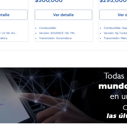
etalle
Ver detalle
Ver d
Combustible:
Combustible: Gas
L4 1.6L AU...
Versión: ADVANCE 1.6L TM...
Versión: 5p Turbo 
mática
Transmisión: Automática
Transmisión: Manu